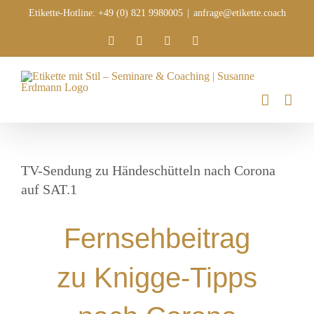
Zum
Etikette-Hotline: +49 (0) 821 9980005
|
anfrage@etikette.coach
Inhalt
Xing
LinkedIn
Facebook
E-
springen
Mail
TV-Sendung zu Händeschütteln nach Corona
auf SAT.1
Fernsehbeitrag
zu Knigge-Tipps