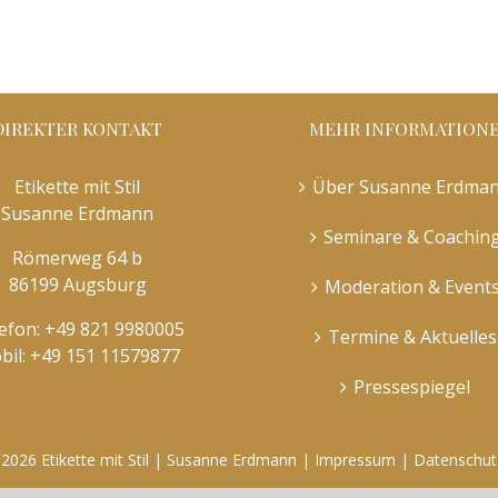
DIREKTER KONTAKT
MEHR INFORMATION
Etikette mit Stil
Über Susanne Erdma
Susanne Erdmann
Seminare & Coachin
Römerweg 64 b
86199 Augsburg
Moderation & Event
efon:
+49 821 9980005
Termine & Aktuelles
bil:
+49 151 11579877
Pressespiegel
©
2026 Etikette mit Stil | Susanne Erdmann |
Impressum
|
Datenschut