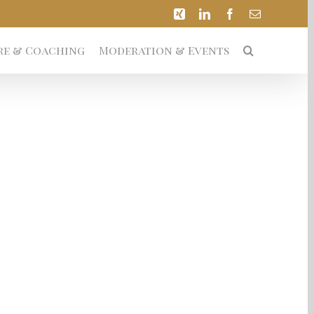
Xing
LinkedIn
Facebook
E-
Mail
re & Coaching
Moderation & Events