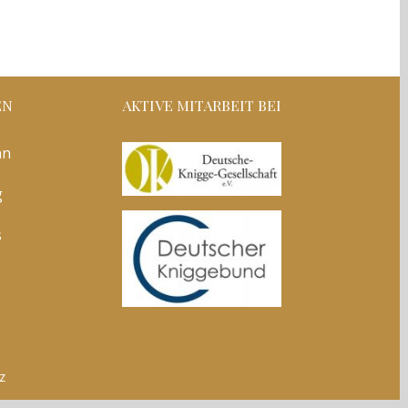
EN
AKTIVE MITARBEIT BEI
nn
g
s
z