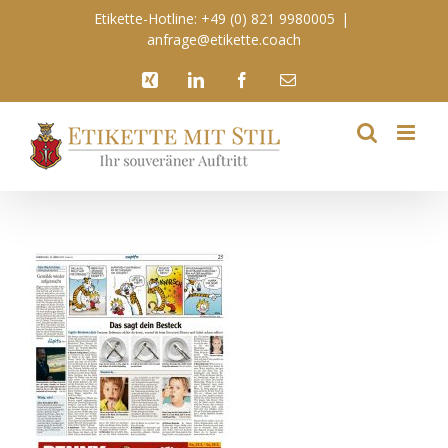
Zum
Etikette-Hotline: +49 (0) 821 9980005
|
Inhalt
anfrage@etikette.coach
springen
Xing
LinkedIn
Facebook
E-
Mail