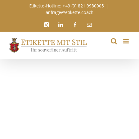
Zum
Etikette-Hotline: +49 (0) 821 9980005
|
Inhalt
anfrage@etikette.coach
springen
Xing
LinkedIn
Facebook
E-
Mail