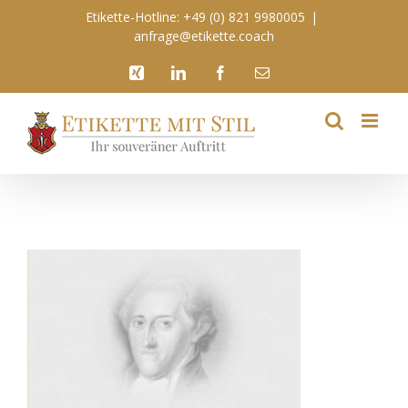
Zum
Etikette-Hotline: +49 (0) 821 9980005
|
Inhalt
anfrage@etikette.coach
springen
Xing
LinkedIn
Facebook
E-
Mail