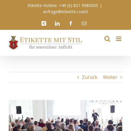
Zum
Etikette-Hotline: +49 (0) 821 9980005
|
Inhalt
anfrage@etikette.coach
springen
Xing
LinkedIn
Facebook
E-
Mail
Zurück
Weiter
View
Larger
Image