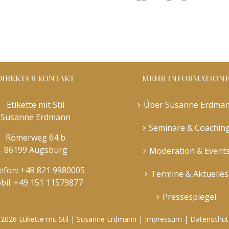
DIREKTER KONTAKT
MEHR INFORMATION
Etikette mit Stil
Über Susanne Erdma
Susanne Erdmann
Seminare & Coachin
Römerweg 64 b
86199 Augsburg
Moderation & Event
efon:
+49 821 9980005
Termine & Aktuelles
bil:
+49 151 11579877
Pressespiegel
©
2026 Etikette mit Stil | Susanne Erdmann |
Impressum
|
Datenschut