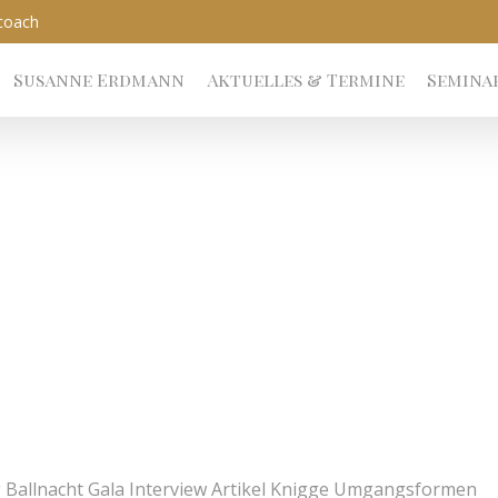
coach
Susanne Erdmann
Aktuelles & Termine
Semina
 Ballnacht Gala Interview Artikel Knigge Umgangsformen