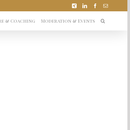
Xing
LinkedIn
Facebook
E-
Mail
re & Coaching
Moderation & Events