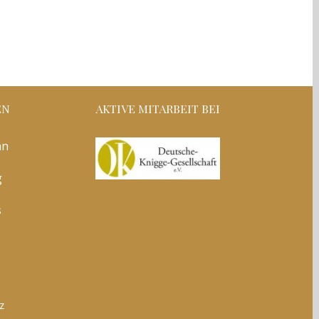
EN
AKTIVE MITARBEIT BEI
nn
g
s
z