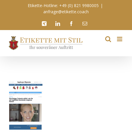
Zum
Etikette-Hotline: +49 (0) 821 9980005
|
Inhalt
anfrage@etikette.coach
springen
Xing
LinkedIn
Facebook
E-
Mail